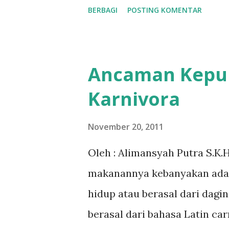
Sementara bagi peneliti dan 
BERBAGI
POSTING KOMENTAR
contoh sempurna bagaimana 
sentuhan teknologi. Telur tet
pejantan dan memiliki poten
Ancaman Kepu
Di dalamnya terdapat embrio
Karnivora
kelembapan, dan perlakuan y
memecahkan cangkang. Proses 
November 20, 2011
pengeraman induk, atau sec
Oleh : Alimansyah Putra S.K
tetas atau inkubator. Namun, 
makanannya kebanyakan adal
tetas. Hanya telur yang meme
hidup atau berasal dari dagi
peluang menetas tinggi. Telur
berasal dari bahasa Latin ca
sehat dan bebas penyaki...