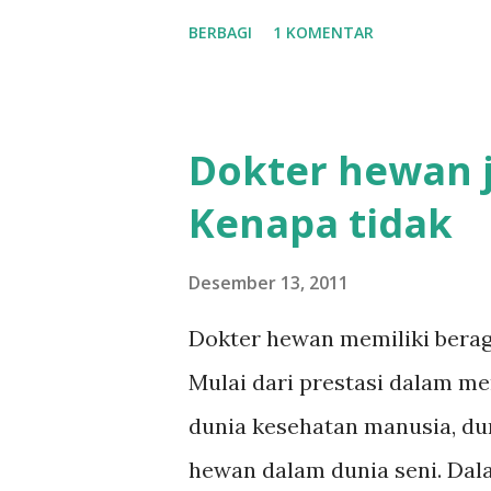
berarti "memakan"). Bangsa c
BERBAGI
1 KOMENTAR
mamalia yang memiliki gigi y
carnivora yang memiliki sifa
cukup besar dalam dunia ekol
Dokter hewan j
menyatakan bahwa karnivora
Kenapa tidak
komunitas satwaliar. Hilangn
menyebabkan terjadinya led
Desember 13, 2011
ataupun sumber pakan satwa 
Dokter hewan memiliki berag
Mulai dari prestasi dalam 
dunia kesehatan manusia, du
hewan dalam dunia seni. Dal