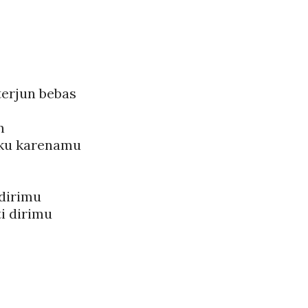
erjun bebas
n
eku karenamu
dirimu
i dirimu