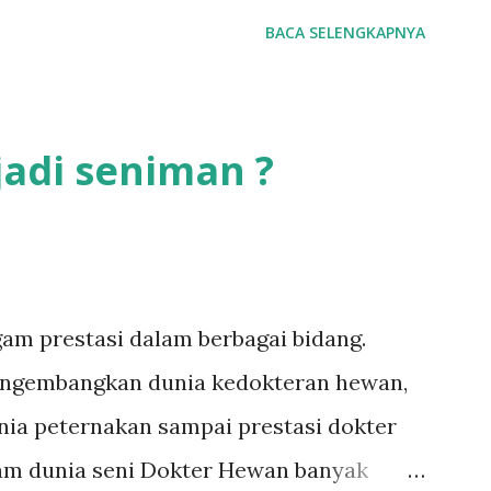
arnivora merupakan bagian dari kelas
BACA SELENGKAPNYA
ang besar dan tajam. Peranan bangsa
t karnivora (sebagai pemakan daging)
ogi. Primack & Corlett (2005)
adi seniman ?
 merupakan elemen yang penting pada
ya jenis-jenis satwa karnivora akan
akan populasi hewan-hewan herbivora
karnivora.
am prestasi dalam berbagai bidang.
mengembangkan dunia kedokteran hewan,
nia peternakan sampai prestasi dokter
am dunia seni Dokter Hewan banyak