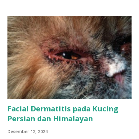
meliputi kecoa Amerika ( Periplaneta americana ), kecoa
Jerman ( Blattella germanica ), dan kecoa Oriental ( Blatta
orientalis ) ( Ifeanyi & Olawumi, 2015). Selain jenis umum
tersebut, Indonesia juga menjadi rumah bagi kecoa terbesar
di dunia yang ditemukan di hutan Kalimantan Timur pada
tahun 2004, dengan ukuran mencapai 8 cm. Secara fisik,
kecoa memiliki tubuh pipih, antena panjang, serta kaki kuat.
Warna tubuhnya bervariasi dari cokelat terang hingga
hitam, tergantung spesies. Struktur tubuh dan kemampuan
adaptasinya memungkinkan kecoa bertahan dalam berbagai
kondisi, bahkan di lingkungan ekstrem ( ...
Facial Dermatitis pada Kucing
Persian dan Himalayan
Desember 12, 2024