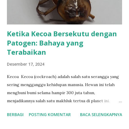
Ketika Kecoa Bersekutu dengan
Patogen: Bahaya yang
Terabaikan
Desember 17, 2024
Kecoa Kecoa (cockroach) adalah salah satu serangga yang
sering mengganggu kehidupan manusia. Hewan ini telah
menghuni bumi selama hampir 300 juta tahun,
menjadikannya salah satu makhluk tertua di planet ini.
Tersebar hampir di seluruh dunia, kecoa lebih menyukai
BERBAGI
POSTING KOMENTAR
BACA SELENGKAPNYA
lingkungan hangat dan lembap, sehingga jarang ditemukan
di daerah kutub. Di Indonesia, kecoa yang sering ditemui