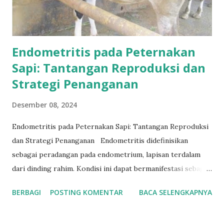
sebelumnya. Terdapat ekskoriasi traumatik dan alopesia,
yang mengi...
Endometritis pada Peternakan
Sapi: Tantangan Reproduksi dan
Strategi Penanganan
Desember 08, 2024
Endometritis pada Peternakan Sapi: Tantangan Reproduksi
dan Strategi Penanganan Endometritis didefinisikan
sebagai peradangan pada endometrium, lapisan terdalam
dari dinding rahim. Kondisi ini dapat bermanifestasi sebagai
endometritis klinis, yang terlihat jelas dan mudah dideteksi,
BERBAGI
POSTING KOMENTAR
BACA SELENGKAPNYA
dan endometritis subklinis, yang tidak terlalu terlihat
namun tetap signifikan. Endometritis klinis ditandai dengan