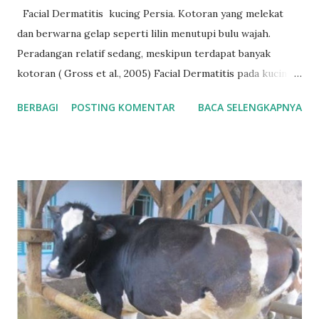
Facial Dermatitis kucing Persia. Kotoran yang melekat
dan berwarna gelap seperti lilin menutupi bulu wajah.
Peradangan relatif sedang, meskipun terdapat banyak
kotoran ( Gross et al., 2005) Facial Dermatitis pada kucing
Persia dan Himalaya adalah kondisi langka, kompleks, dan
BERBAGI
POSTING KOMENTAR
BACA SELENGKAPNYA
progresif yang menyerang area wajah. Kondisi ini ditandai
dengan material hitam pada kulit dan bulu, eritema, serta
ekskoriasi, dan sering kali disertai gejala lain seperti otitis
eksterna dan infeksi sekunder. Penyebab pastinya belum
diketahui, namun faktor genetik diduga berperan. Facial
dermatitis ini biasanya ditemukan pada kucing Persia muda
berusia antara 10 bulan hingga 6 tahun, dengan usia rata-
rata berkisar 2,5 tahun, dan lebih sering terjadi pada kucing
jantan dibandingkan betina ( Gross et al., 2005). Facial
Dermatitis pada kucing Persia. Debris yang melekat lebih
sedikit dibandingkan dengan kucing pada gambar