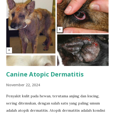
(NCIT). Pengukuran Suhu Rektal: Standar yang Tidak
Nyaman Pengukuran suhu rektal adalah pilihan utama
karena memberikan hasil yang andal. Namun, penelitian
menunjukkan bahwa hanya sekitar 53% kucing dapat
mentoleransi metode ini tanpa menunjukkan tanda-tanda
stres. Meski akurat, ketidaknyamanan yang dirasakan oleh
hewan membuat RT kurang ideal dalam situasi tertentu,
terutama untuk pemeriksaan rutin atau pada hewan yang
sangat sensitif (Smith et al., 2015). Suhu Aksila: Alternatif
yang Lebih...
Canine Atopic Dermatitis
November 22, 2024
Penyakit kulit pada hewan, terutama anjing dan kucing,
sering ditemukan, dengan salah satu yang paling umum
adalah atopik dermatitis. Atopik dermatitis adalah kondisi