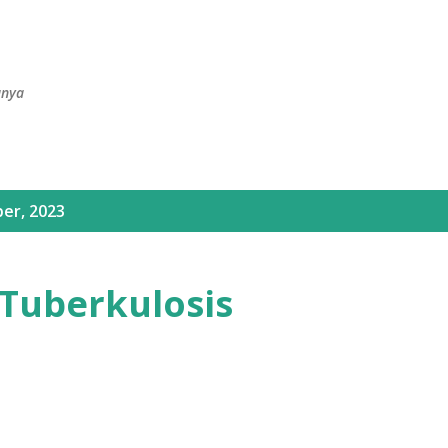
Langsung ke konten utama
anya
er, 2023
Tuberkulosis