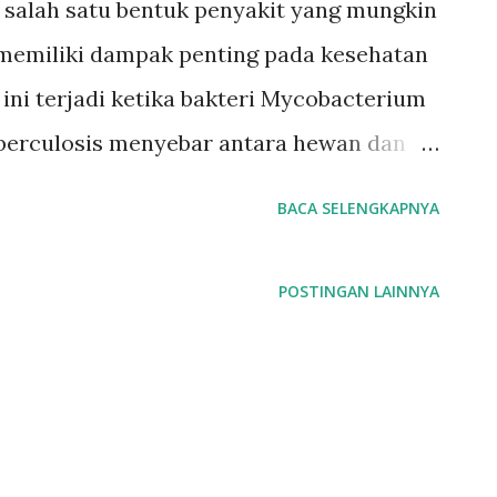
 salah satu bentuk penyakit yang mungkin
 memiliki dampak penting pada kesehatan
ini terjadi ketika bakteri Mycobacterium
berculosis menyebar antara hewan dan
sebagai zoonosis, yaitu penularan
BACA SELENGKAPNYA
anusia. Penyebab dan Penularan Penyakit
 Mycobacterium bovis, yang umumnya
POSTINGAN LAINNYA
seperti sapi, kambing, dan domba. Selain
sis, yang biasanya menjadi penyebab
uga dapat berperan dalam kasus
ran terjadi melalui kontak langsung atau