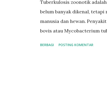
Tuberkulosis zoonotik adalah
a
belum banyak dikenal, tetapi
n
manusia dan hewan. Penyakit 
bovis atau Mycobacterium tu
manusia. Inilah yang disebut 
BERBAGI
POSTING KOMENTAR
penyakit antara hewan dan m
ini disebabkan oleh bakteri
ditemukan pada hewan ternak 
itu, Mycobacterium tuberculo
tuberkulosis pada manusia, j
tuberkulosis zoonotik. Penula