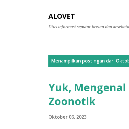
ALOVET
Situs informasi seputar hewan dan kesehat
P
Menampilkan postingan dari Oktob
o
s
Yuk, Mengenal 
t
Zoonotik
i
n
Oktober 06, 2023
g