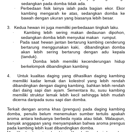
sedangkan pada domba tidak ada.
Perbedaan fisik lainya ialah pada bagian ekor. Ekor
·
kambing mengarah ke atas, sedangkan domba ke
bawah dengan ukuran yang biasanya lebih besar.
3.
Kedua hewan ini juga memiliki perbedaaan tingkah laku.
Kambing lebih sering makan dedaunan dipohon,
·
sedangkan domba lebih menyukai makan rumput.
Pada saat hewan jantan bertarung kambing cenderung
·
bertarung menggunakan kaki, dibandingkan domba
akan lebih sering bertarung dengan adu kepala
(tanduk).
Domba lebih memiliki kecenderungan hidup
·
berkelompok dibandingkan kambing
4.
Untuk kualitas daging yang dihasilkan daging kambing
memiliki kadar lemak dan kolestrol yang lebih rendah
dibandingkan dengan daging kambing, bahkan lebih rendah
dari daing sapi dan ayam. Sementara itu, susu kambing
memiliki struktur lemak lebih kecil sehingga lebih mudah
dicerna daripada susu sapi dan domba.
Terkait dengan aroma khas (prengus) pada daging kambing
domba, penulis belum menemukan sumber tertulis apakah
aroma antara keduanya berbeda nyata atau tidak. Walaupun,
banyak anggapan yang menyampaikan bahwa aroma prengus
pada kambing lebih kuat dibandingkan domba.