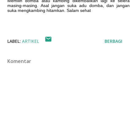
Memilih domba atau kambing dikembalikan lagi ke selera
masing-masing. Asal jangan suka adu domba, dan jangan
suka mengkambing hitamkan. Salam sehat
LABEL:
ARTIKEL
BERBAGI
Komentar