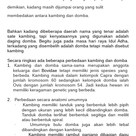
demikian, kadang masih dijumpai orang yang sulit
membedakan antara kambing dan domba.
Bahkan kadang dibeberapa daerah nama yang tenar adalah
sate kambing, tapi kenyataannya yang digunakan adalah
daging domba. Begitu juga pada masa hari raya Idul Adha,
terkadang yang disembelih adalah domba tetapi malah disebut
kambing.
Secara ringkas ada beberapa perbedaan kambing dan domba
1.
Kambing
dan domba sama-sama merupakan anggota
keluarga dari
Bovidae
tetapi memiliki jenis spesies yang
berbeda. Kambing masuk dalam kelompok Capra dengan
jumlah kromosom 60 sedangkan kelompok domba ialah
Ovis dengan jumlah kromosom 54. Jadi kedua hewan ini
memiliki keragaman genetic
yang berbeda.
2.
Perbedaan secara anatomi umumnya
Kambing memiliki tanduk yang berbentuk lebih pipih
·
dengan ukuran yang lebih kecil dibandingkan domba.
Tanduk domba terlihat berbentuk segitiga dan melilit
atau berbentuk spiral.
Umumnya bulu domba juga akan lebih tebal
·
dibandingkan dengan kambing.
Kambing memiliki rambut panjang dibagian dagu
·