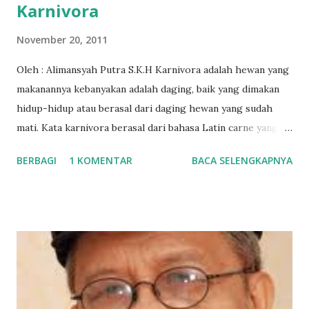
Karnivora
November 20, 2011
Oleh : Alimansyah Putra S.K.H Karnivora adalah hewan yang
makanannya kebanyakan adalah daging, baik yang dimakan
hidup-hidup atau berasal dari daging hewan yang sudah
mati. Kata karnivora berasal dari bahasa Latin carne yang
berarti daging dan vorare yang berarti "memakan"). Bangsa
BERBAGI
1 KOMENTAR
BACA SELENGKAPNYA
carnivora merupakan bagian dari kelas mamalia yang
memiliki gigi yang besar dan tajam. Peranan bangsa
carnivora yang memiliki sifat karnivora (sebagai pemakan
daging) cukup besar dalam dunia ekologi. Primack & Corlett
(2005) menyatakan bahwa karnivora merupakan elemen
yang penting pada komunitas satwaliar. Hilangnya jenis-
jenis satwa karnivora akan menyebabkan terjadinya ledakan
populasi hewan-hewan herbivora ataupun sumber pakan