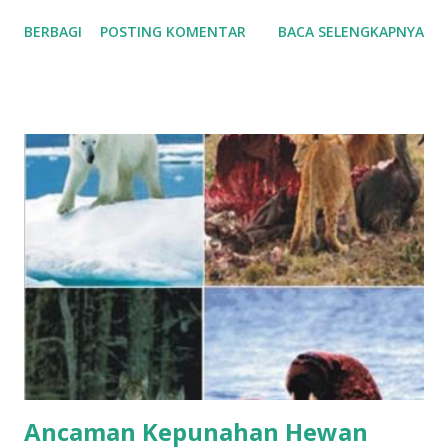
untuk memastikan keberlanjutan produksi. Sementara bagi
BERBAGI
POSTING KOMENTAR
BACA SELENGKAPNYA
peneliti dan pecinta satwa, telur tetas merupakan contoh
sempurna bagaimana keteraturan alam dapat berpadu
dengan sentuhan teknologi. Telur tetas adalah telur yang
telah dibuahi oleh pejantan dan memiliki potensi untuk
menetas menjadi anak unggas. Di dalamnya terdapat embrio
yang, jika mendapatkan suhu, kelembapan, dan perlakuan
yang tepat, akan berkembang hingga memecahkan
cangkang. Proses ini dapat terjadi secara alami melalui
pengeraman induk, atau secara buatan dengan
menggunakan mesin tetas atau inkubator. Namun, tidak
semua telur dapat dijadikan telur tetas. Hanya telur yang
memenuhi kriteria tertentu yang memiliki peluang menetas
tinggi. Telur tetas yang baik berasal dari induk yang sehat
dan bebas penyaki...
Ancaman Kepunahan Hewan