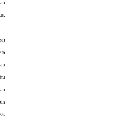
dan
us,
ba)
ata
tau
itu
kan
tin
sa,