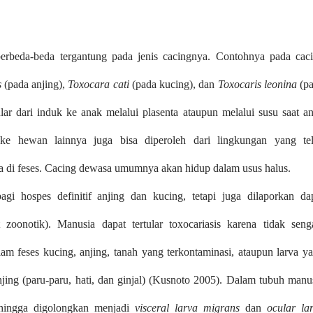
erbeda-beda tergantung pada jenis cacingnya. Contohnya pada cac
s
(pada anjing),
Toxocara cati
(pada kucing), dan
Toxocaris leonina
(p
lar dari induk ke anak melalui plasenta ataupun melalui susu saat a
e hewan lainnya juga bisa diperoleh dari lingkungan yang te
ada di feses. Cacing dewasa umumnya akan hidup dalam usus halus.
gi hospes definitif anjing dan kucing, tetapi juga dilaporkan da
 zoonotik). Manusia dapat tertular toxocariasis karena tidak seng
alam feses kucing, anjing, tanah yang terkontaminasi, ataupun larva y
njing (paru-paru, hati, dan ginjal) (Kusnoto 2005). Dalam tubuh manu
ehingga digolongkan menjadi
visceral larva migrans
dan
ocular la