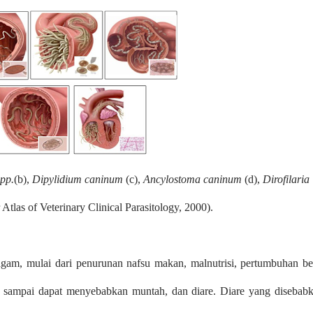
pp.
(b),
Dipylidium caninum
(c),
Ancylostoma caninum
(d),
Dirofilaria
r Atlas of Veterinary Clinical Parasitology, 2000).
am, mulai dari penurunan nafsu makan, malnutrisi, pertumbuhan be
n sampai dapat menyebabkan muntah, dan diare. Diare yang disebab