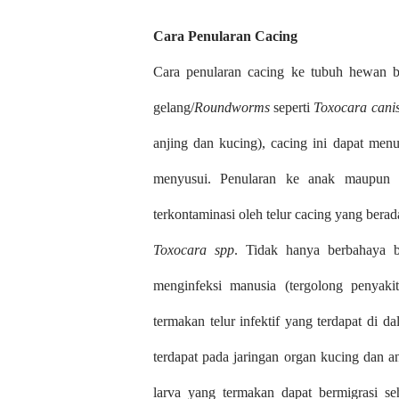
Cara Penularan Cacing
Cara penularan cacing ke tubuh hewan b
gelang/
Roundworms
seperti
Toxocara cani
anjing dan kucing), cacing ini dapat menu
menyusui. Penularan ke anak maupun k
terkontaminasi oleh telur cacing yang ber
Toxocara spp
. Tidak hanya berbahaya ba
menginfeksi manusia (tergolong penyakit
termakan telur infektif yang terdapat di d
terdapat pada jaringan organ kucing dan a
larva yang termakan dapat bermigrasi s