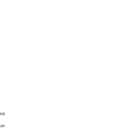
rat
kan