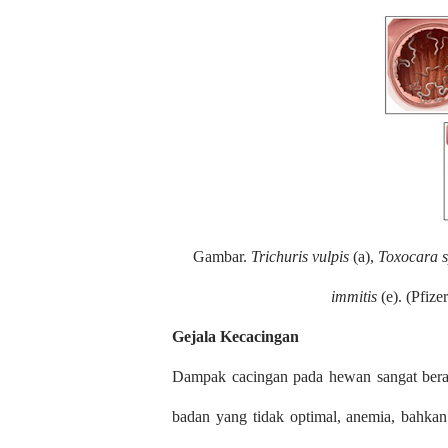
Gambar.
Trichuris vulpis
(a),
Toxocara s
immitis
(e). (Pfize
Gejala Kecacingan
Dampak cacingan pada hewan sangat berag
badan yang tidak optimal, anemia, bahka