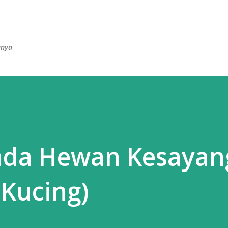
Langsung ke konten utama
anya
ada Hewan Kesayan
 Kucing)