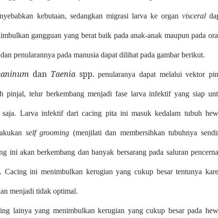
enyebabkan kebutaan, sedangkan migrasi larva ke organ
visceral
da
nimbulkan gangguan yang berat baik pada anak-anak maupun pada or
dan penularannya pada manusia dapat dilihat pada gambar berikut.
 caninum
dan
Taenia
spp.
penularanya dapat melalui vektor pin
uh pinjal, telur berkembang menjadi fase larva infektif yang siap un
 saja. Larva infektif dari cacing pita ini masuk kedalam tubuh he
elakukan
self grooming
(menjilati dan membersihkan tubuhnya sendir
ng ini akan berkembang dan banyak bersarang pada saluran pencern
. Cacing ini menimbulkan kerugian yang cukup besar tentunya kar
n menjadi tidak optimal.
 cacing lainya yang menimbulkan kerugian yang cukup besar pada he