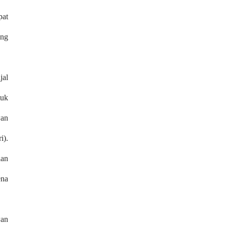
pat
ang
jal
tuk
wan
i).
aan
ena
wan