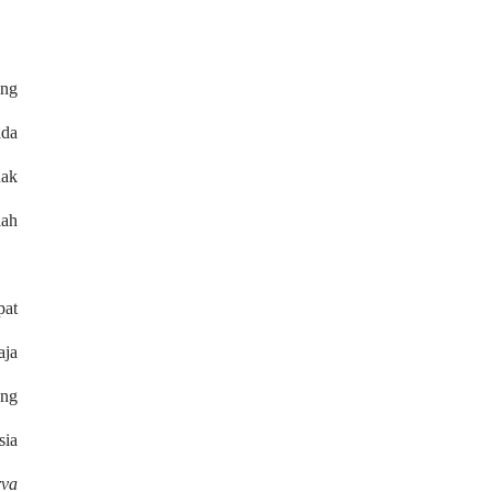
ing
ada
nak
lah
pat
aja
ang
sia
rva