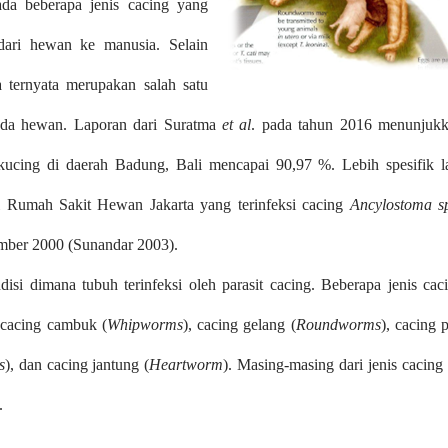
ada beberapa jenis cacing yang
 dari hewan ke manusia. Selain
a ternyata merupakan salah satu
pada hewan. Laporan dari Suratma
et al
. pada tahun 2016 menunjuk
kucing di daerah Badung, Bali mencapai 90,97 %. Lebih spesifik l
di Rumah Sakit Hewan Jakarta yang terinfeksi cacing
Ancylostoma s
ember 2000 (Sunandar 2003).
isi dimana tubuh terinfeksi oleh parasit cacing. Beberapa jenis cac
 cacing cambuk (
Whipworms
), cacing gelang (
Roundworms
), cacing p
s
), dan cacing jantung (
Heartworm
). Masing-masing dari jenis cacing 
.