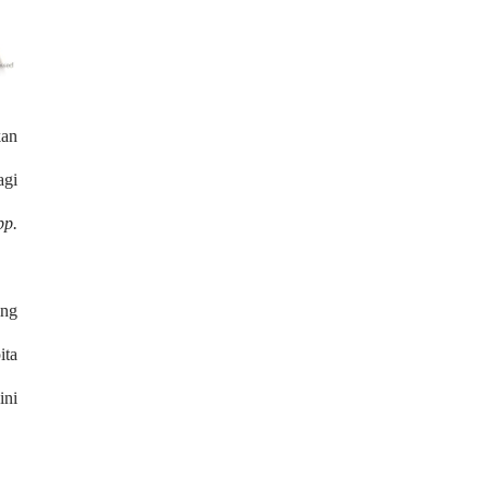
kan
agi
pp.
ing
ita
ini