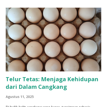
t
i
n
g
K
o
m
e
n
t
a
r
Telur Tetas: Menjaga Kehidupan
dari Dalam Cangkang
Agustus 11, 2025
Di balik kulit cangkang yang keras, tersimpan rahasia