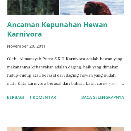
tinggi. Telur tetas yang baik berasal dari induk yang sehat
dan bebas penyaki...
Ancaman Kepunahan Hewan
Karnivora
November 20, 2011
Oleh : Alimansyah Putra S.K.H Karnivora adalah hewan yang
makanannya kebanyakan adalah daging, baik yang dimakan
hidup-hidup atau berasal dari daging hewan yang sudah
mati. Kata karnivora berasal dari bahasa Latin carne yang
berarti daging dan vorare yang berarti "memakan"). Bangsa
BERBAGI
1 KOMENTAR
BACA SELENGKAPNYA
carnivora merupakan bagian dari kelas mamalia yang
memiliki gigi yang besar dan tajam. Peranan bangsa
carnivora yang memiliki sifat karnivora (sebagai pemakan
daging) cukup besar dalam dunia ekologi. Primack & Corlett