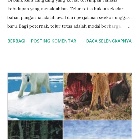
kehidupan yang menakjubkan. Telur tetas bukan sekadar
bahan pangan; ia adalah awal dari perjalanan seekor unggas
baru. Bagi peternak, telur tetas adalah modal berharga
untuk memastikan keberlanjutan produksi. Sementara bagi
BERBAGI
POSTING KOMENTAR
BACA SELENGKAPNYA
peneliti dan pecinta satwa, telur tetas merupakan contoh
sempurna bagaimana keteraturan alam dapat berpadu
dengan sentuhan teknologi. Telur tetas adalah telur yang
telah dibuahi oleh pejantan dan memiliki potensi untuk
menetas menjadi anak unggas. Di dalamnya terdapat embrio
yang, jika mendapatkan suhu, kelembapan, dan perlakuan
yang tepat, akan berkembang hingga memecahkan
cangkang. Proses ini dapat terjadi secara alami melalui
pengeraman induk, atau secara buatan dengan
menggunakan mesin tetas atau inkubator. Namun, tidak
semua telur dapat dijadikan telur tetas. Hanya telur yang
memenuhi kriteria tertentu yang memiliki peluang menetas