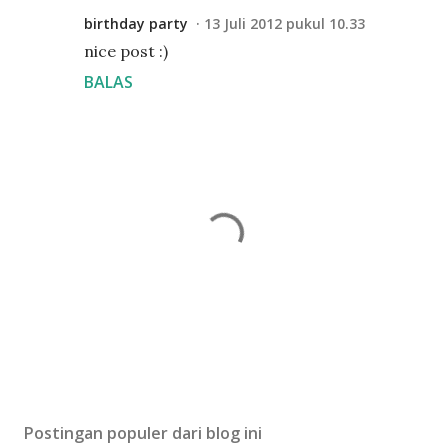
birthday party
13 Juli 2012 pukul 10.33
nice post :)
BALAS
P
o
s
Postingan populer dari blog ini