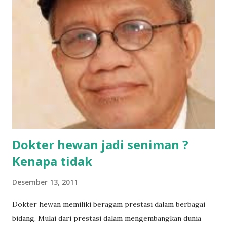
(2005) menyatakan bahwa karnivora merupakan elemen
yang penting pada komunitas satwaliar. Hilangnya jenis-
jenis satwa karnivora akan menyebabkan terjadinya ledakan
populasi hewan-hewan herbivora ataupun sumber pakan
satwa karnivora.
Dokter hewan jadi seniman ?
Kenapa tidak
Desember 13, 2011
Dokter hewan memiliki beragam prestasi dalam berbagai
bidang. Mulai dari prestasi dalam mengembangkan dunia